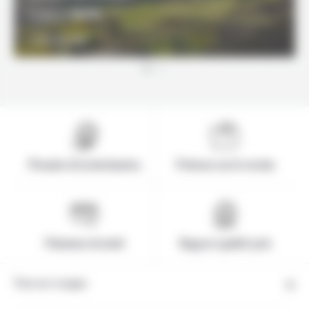
1931€
À partir de
DÉCOUVRIR
Pionnier de la destination
Présence sur le terrain
Paiement sécurisé
Rapport qualité-prix
Tous nos voyages