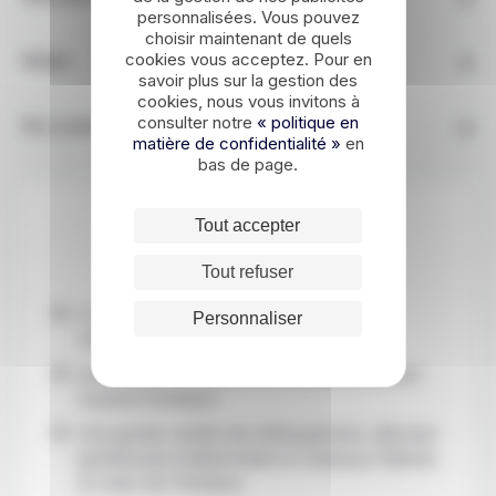
personnalisées. Vous pouvez
choisir maintenant de quels
cookies vous acceptez. Pour en
Budget
savoir plus sur la gestion des
cookies, nous vous invitons à
consulter notre
« politique en
Nos conseils
matière de confidentialité »
en
bas de page.
Tout accepter
Les points forts
Tout refuser
L'essentiel du Bhoutan, entre découverte
Personnaliser
culturelle et naturelle
Les beautés et le charme envoûtant du dernier
royaume himalayen
Une grande variété des hébergements, alternant
guesthouses traditionnelles et camping d'altitude
au cœur de l'Himalaya