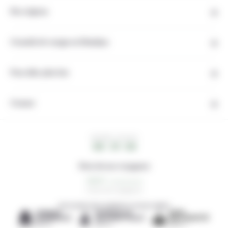
Nos régions
Conseils de voyage en Himalaya
Pour aller plus loin
Contact
HEURE LOCALE
08 : 31 : 05
Note de nos voyageurs
0,0/5
0 avis de voyageurs
DÉCOUVREZ NOS AGENCES LOCALES AMIES