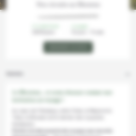
Nos circuits au Bhoutan
À PARTIR DE
DURÉE
2951€/
pers
12 jours - 11 nuits
DEMANDER UN DEVIS
Itinéraire
Le Bhoutan… ce nom résonne comme une
invitation au voyage !
Au cœur de l’Himalaya, entre l’Inde, le Népal et le
Tibet, le Bhoutan est le dernier des royaumes
himalayens.
Partez à la découverte de ce pays aux secrets