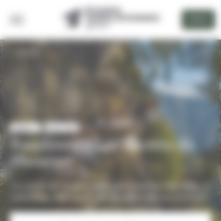
Panneau de gestion des cookies
DEVIS
RETOUR
NIVEAU 2
BHOUTAN
Randonnée Les Secrets du
Bhoutan
Un circuit de 12 jours entre découvertes naturelles et
culturelles, idéal pour une première fois au Bhoutan