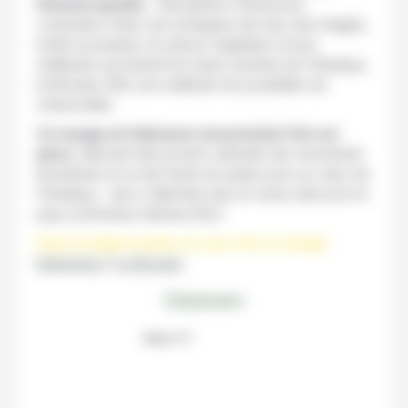
finement gardés
… Monastères-forteresses
construites à flanc de montagnes tels des nids d’aigles,
forêts luxuriantes à la dense végétation et lacs
d’altitudes qui tutoient les hauts sommets de l’Himalaya,
le Bhoutan offre une multitude de possibilités de
s’émerveiller.
Ce voyage est idéal pour une première fois sur
place
, alternant découverte culturelle des monuments
bhoutanais et un trek facile de quatre jours au cœur de
l’Himalaya… alors n’attendez plus et venez découvrir le
pays au Bonheur Intérieur Brut !
Pays et région visités au cours de ce voyage :
Katmandou
|
Le Bhoutan
L'itinéraire
Etape 1 / 11