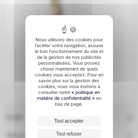
ÉTAPE 1
Nous utilisons des cookies pour
faciliter votre navigation, assurer
le bon fonctionnement du site et
de la gestion de nos publicités
VOIR LA CARTE
personnalisées. Vous pouvez
choisir maintenant de quels
ÉTAPE 2
cookies vous acceptez. Pour en
savoir plus sur la gestion des
DEMANDER UN DEVIS
cookies, nous vous invitons à
consulter notre
« politique en
matière de confidentialité »
en
bas de page.
En détail
Tout accepter
Tout refuser
Hébergement